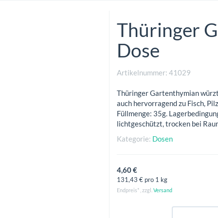
Thüringer 
Dose
Artikelnummer:
41029
Thüringer Gartenthymian würzt 
auch hervorragend zu Fisch, Pil
Füllmenge: 35g. Lagerbedingung
lichtgeschützt, trocken bei R
Kategorie:
Dosen
4,60 €
131,43 € pro 1 kg
Endpreis* , zzgl.
Versand