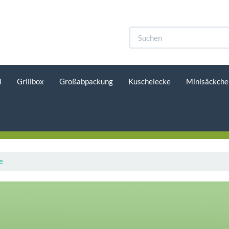
l
Grillbox
Großabpackung
Kuschelecke
Minisäckche
e