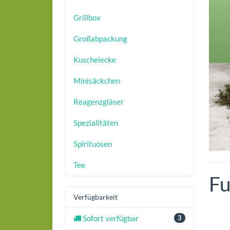
Grillbox
Großabpackung
Kuschelecke
Minisäckchen
Reagenzgläser
Spezialitäten
Spirituosen
Tee
Fu
Verfügbarkeit
Sofort verfügbar
3