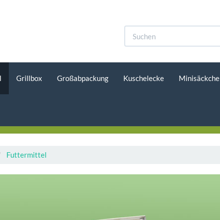
l
Grillbox
Großabpackung
Kuschelecke
Minisäckche
Futtermittel