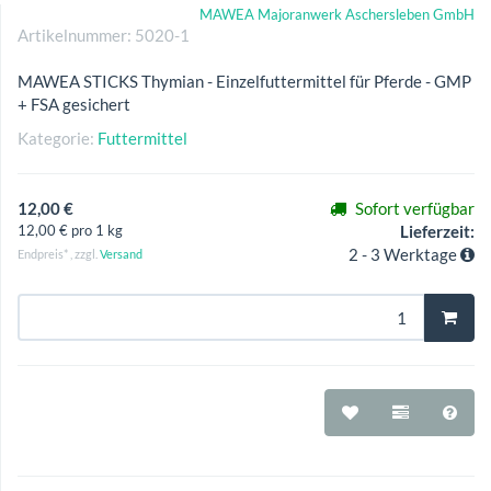
MAWEA Majoranwerk Aschersleben GmbH
Artikelnummer:
5020-1
MAWEA STICKS Thymian - Einzelfuttermittel für Pferde - GMP
+ FSA gesichert
Kategorie:
Futtermittel
12,00 €
Sofort verfügbar
12,00 € pro 1 kg
Lieferzeit:
2 - 3 Werktage
Endpreis* , zzgl.
Versand