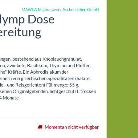
MAWEA Majoranwerk Aschersleben GmbH
Olymp Dose
reitung
ngen, bestehend aus Knoblauchgranulat,
no, Zwiebeln, Basilikum, Thymian und Pfeffer,
che" Kräfte. Ein Aphrodisiakum der
inern von griechischen Spezialitäten (Salate,
del- und Reisgerichten) Füllmenge: 55 g.
senen Originalgebinden, lichtgeschützt, trocken
24 Monate
Momentan nicht verfügbar