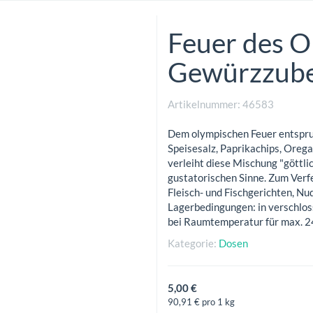
Feuer des 
Gewürzzube
Artikelnummer:
46583
Dem olympischen Feuer entspru
Speisesalz, Paprikachips, Orega
verleiht diese Mischung "göttli
gustatorischen Sinne. Zum Verfe
Fleisch- und Fischgerichten, Nu
Lagerbedingungen: in verschlos
bei Raumtemperatur für max. 
Kategorie:
Dosen
5,00 €
90,91 € pro 1 kg