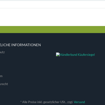
ZLICHE INFORMATIONEN
utz
um
srecht
*
Alle Preise inkl. gesetzlicher USt., zzgl.
Versand