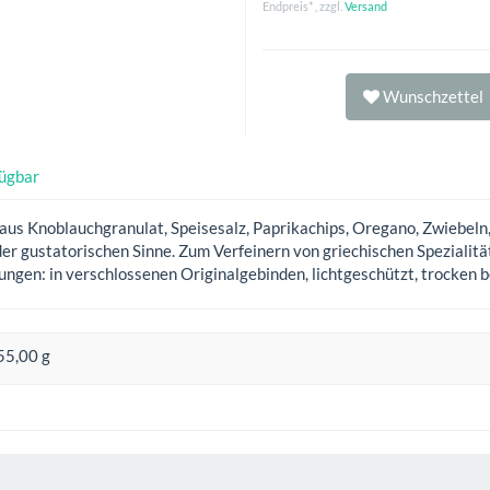
Endpreis* , zzgl.
Versand
Wunschzettel
fügbar
s Knoblauchgranulat, Speisesalz, Paprikachips, Oregano, Zwiebeln, B
er gustatorischen Sinne. Zum Verfeinern von griechischen Spezialität
ungen: in verschlossenen Originalgebinden, lichtgeschützt, trocke
55,00 g