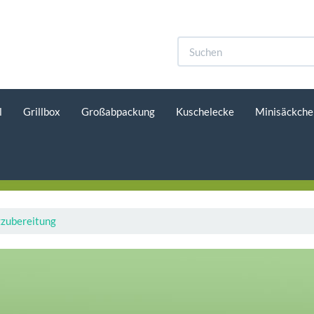
l
Grillbox
Großabpackung
Kuschelecke
Minisäckche
zubereitung