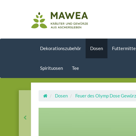
Dekorationszubehör
Dosen
Futtermitte
Spirituosen
Tee
Dosen
Feuer des Olymp Dose Gewürz