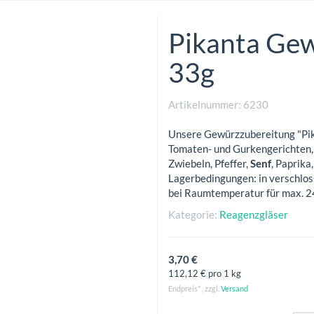
Pikanta Ge
33g
Artikelnummer:
6230
Unsere Gewürzzubereitung "Pika
Tomaten- und Gurkengerichten, a
Zwiebeln, Pfeffer,
Senf
, Paprika
Lagerbedingungen: in verschlos
bei Raumtemperatur für max. 
Kategorie:
Reagenzgläser
3,70 €
112,12 € pro 1 kg
Endpreis* , zzgl.
Versand