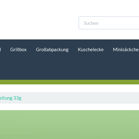
l
Grillbox
Großabpackung
Kuschelecke
Minisäckche
eitung 33g