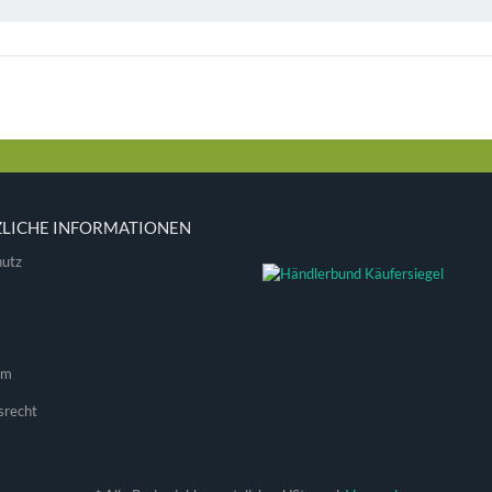
ZLICHE INFORMATIONEN
utz
um
srecht