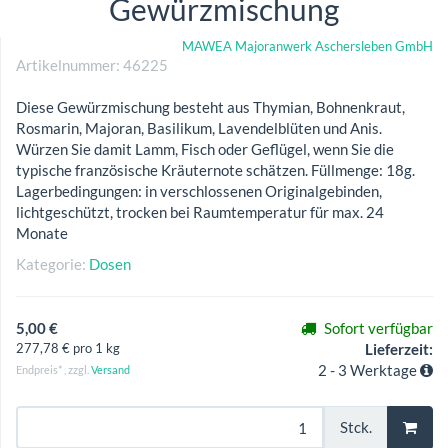
Gewürzmischung
MAWEA Majoranwerk Aschersleben GmbH
Artikelnummer:
46225
Diese Gewürzmischung besteht aus Thymian, Bohnenkraut,
Rosmarin, Majoran, Basilikum, Lavendelblüten und Anis.
Würzen Sie damit Lamm, Fisch oder Geflügel, wenn Sie die
typische französische Kräuternote schätzen. Füllmenge: 18g.
Lagerbedingungen: in verschlossenen Originalgebinden,
lichtgeschützt, trocken bei Raumtemperatur für max. 24
Monate
Kategorie:
Dosen
5,00 €
Sofort verfügbar
277,78 € pro 1 kg
Lieferzeit:
2 - 3 Werktage
Endpreis* , zzgl.
Versand
Stck.