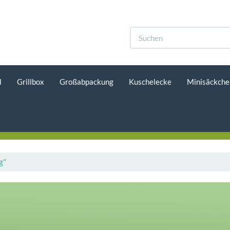
l
Grillbox
Großabpackung
Kuschelecke
Minisäckche
g"