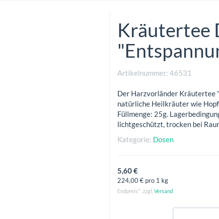
Kräutertee
"Entspannu
Artikelnummer:
46531
Der Harzvorländer Kräutertee 
natürliche Heilkräuter wie Hopf
Füllmenge: 25g. Lagerbedingung
lichtgeschützt, trocken bei R
Kategorie:
Dosen
5,60 €
224,00 € pro 1 kg
Endpreis* , zzgl.
Versand