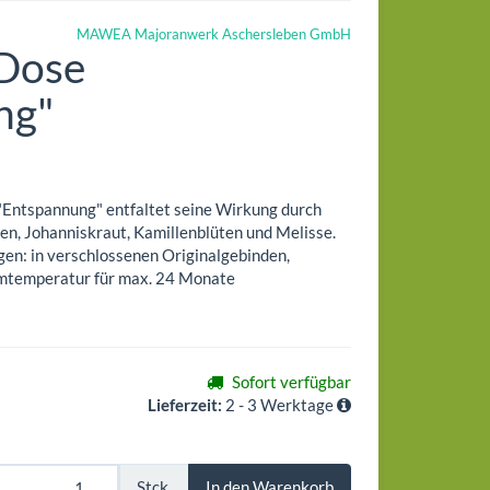
MAWEA Majoranwerk Aschersleben GmbH
 Dose
ng"
"Entspannung" entfaltet seine Wirkung durch
en, Johanniskraut, Kamillenblüten und Melisse.
en: in verschlossenen Originalgebinden,
aumtemperatur für max. 24 Monate
Sofort verfügbar
Lieferzeit:
2 - 3 Werktage
Stck.
In den Warenkorb