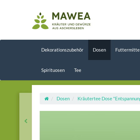
Dekorationszubehör
Dosen
Futtermitte
Spirituosen
Tee
Dosen
Kräutertee Dose "Entspannun